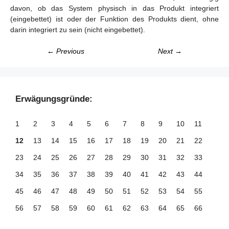
davon, ob das System physisch in das Produkt integriert
(eingebettet) ist oder der Funktion des Produkts dient, ohne
darin integriert zu sein (nicht eingebettet).
← Previous
Next →
Erwägungsgründe:
1
2
3
4
5
6
7
8
9
10
11
12
13
14
15
16
17
18
19
20
21
22
23
24
25
26
27
28
29
30
31
32
33
34
35
36
37
38
39
40
41
42
43
44
45
46
47
48
49
50
51
52
53
54
55
56
57
58
59
60
61
62
63
64
65
66
67
68
69
70
71
72
73
74
75
76
77