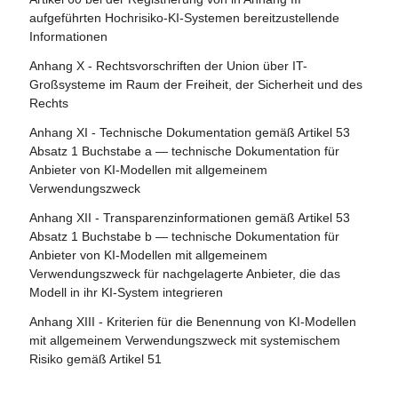
Prüfung von KI
aufgeführten Hochrisiko-KI-Systemen bereitzustellende
Artikel 28 - Notifizierende Behörden
Informationen
Abschnitt 4 - Rechtsbehelfe
Artikel 29 - Antrag einer Konformitätsbewertungsstelle auf
Anhang X - Rechtsvorschriften der Union über IT-
Notifizierung
Artikel 85 - Recht auf Beschwerde bei einer
Großsysteme im Raum der Freiheit, der Sicherheit und des
Marktüberwachungsbehörde
Rechts
Artikel 30 - Notifizierungsverfahren
Artikel 86 - Recht auf Erläuterung der
Anhang XI - Technische Dokumentation gemäß Artikel 53
Artikel 31 - Anforderungen an notifizierte Stellen
Entscheidungsfindung im Einzelfall
Absatz 1 Buchstabe a — technische Dokumentation für
Artikel 32 - Vermutung der Konformität mit den
Anbieter von KI-Modellen mit allgemeinem
Artikel 87 - Meldung von Verstößen und Schutz von
Anforderungen an notifizierte Stellen
Verwendungszweck
Hinweisgebern
Artikel 33 - Zweigstellen notifizierter Stellen und Vergabe
Anhang XII - Transparenzinformationen gemäß Artikel 53
Abschnitt 5 - Aufsicht, Ermittlung, Durchsetzung und
von Unteraufträgen
Absatz 1 Buchstabe b — technische Dokumentation für
Überwachung in Bezug auf Anbieter von KI-Modellen mit
Anbieter von KI-Modellen mit allgemeinem
Artikel 34 - Operative Pflichten der notifizierten Stellen
allgemeinem Verwendungszweck
Verwendungszweck für nachgelagerte Anbieter, die das
Artikel 35 - Identifizierungsnummern und Verzeichnisse
Modell in ihr KI-System integrieren
Artikel 88 - Durchsetzung der Pflichten der Anbieter von
notifizierter Stellen
KI-Modellen mit allgemeinem Verwendungszweck
Anhang XIII - Kriterien für die Benennung von KI-Modellen
Artikel 36 - Änderungen der Notifizierungen
mit allgemeinem Verwendungszweck mit systemischem
Artikel 89 - Überwachungsmaßnahmen
Risiko gemäß Artikel 51
Artikel 37 - Anfechtungen der Kompetenz notifizierter
Artikel 90 - Warnungen des wissenschaftlichen Gremiums
Stellen
vor systemischen Risiken