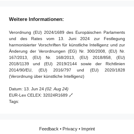
Artikel 38 - Koordinierung der notifizierten Stellen
Artikel 91 - Befugnis zur Anforderung von Dokumentation
und Informationen
Artikel 39 - Konformitätsbewertungsstellen in Drittländern
Weitere Informationen:
Artikel 92 - Befugnis zur Durchführung von Bewertungen
Abschnitt 5 - Normen, Konformitätsbewertung,
Verordnung (EU) 2024/1689 des Europäischen Parlaments
Bescheinigungen, Registrierung
Artikel 93 - Befugnis zur Aufforderung zu Maßnahmen
und des Rates vom 13. Juni 2024 zur Festlegung
harmonisierter Vorschriften für künstliche Intelligenz und zur
Artikel 94 - Verfahrensrechte der Wirtschaftsakteure des
Artikel 40 - Harmonisierte Normen und
Änderung der Verordnungen (EG) Nr. 300/2008, (EU) Nr.
KI-Modells mit allgemeinem Verwendungszweck
Normungsdokumente
167/2013, (EU) Nr. 168/2013, (EU) 2018/858, (EU)
Artikel 41 - Gemeinsame Spezifikationen
2018/1139 und (EU) 2019/2144 sowie der Richtlinien
2014/90/EU, (EU) 2016/797 und (EU) 2020/1828
Artikel 42 - Vermutung der Konformität mit bestimmten
(Verordnung über künstliche Intelligenz)
Anforderungen
Artikel 43 - Konformitätsbewertung
Datum:
13. Jun 24
(02. Aug 24)
EUR-Lex CELEX:
32024R1689 🔗
Artikel 44 - Bescheinigungen
Tags:
Artikel 45 - Informationspflichten der notifizierten Stellen
Artikel 46 - Ausnahme vom
Konformitätsbewertungsverfahren
Feedback
•
Privacy
•
Imprint