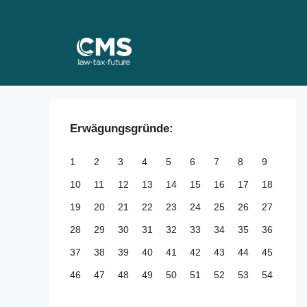
Skip
to
content
Erwägungsgründe:
1
2
3
4
5
6
7
8
9
10
11
12
13
14
15
16
17
18
19
20
21
22
23
24
25
26
27
28
29
30
31
32
33
34
35
36
37
38
39
40
41
42
43
44
45
46
47
48
49
50
51
52
53
54
55
56
57
58
59
60
61
62
63