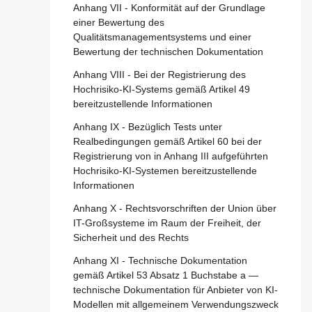
Hochrisiko-KI-Systemen
2019/2144
Artikel 79 - Verfahren auf nationaler Ebene
Anhang VII - Konformität auf der Grundlage
für den Umgang mit KI-Systemen, die ein
einer Bewertung des
Artikel 27 - Grundrechte-
Artikel 110 - Änderung der Richtlinie (EU)
Risiko bergen
Qualitätsmanagementsystems und einer
Folgenabschätzung für Hochrisiko-KI-
2020/1828
Bewertung der technischen Dokumentation
Systeme
Artikel 80 - Verfahren für den Umgang mit
Artikel 111 - Bereits in Verkehr gebrachte
KI-Systemen, die vom Anbieter gemäß
Anhang VIII - Bei der Registrierung des
oder in Betrieb genommene KI-Systeme
Abschnitt 4 - Notifizierende Behörden und
Anhang III als nicht hochriskant eingestuft
Hochrisiko-KI-Systems gemäß Artikel 49
und bereits in Verkehr gebrachte KI-Modelle
notifizierte Stellen
werden
bereitzustellende Informationen
mit allgemeinem Verwendungszweck
Artikel 28 - Notifizierende Behörden
Artikel 81 - Schutzklauselverfahren der
Anhang IX - Bezüglich Tests unter
Artikel 112 - Bewertung und Überprüfung
Union
Realbedingungen gemäß Artikel 60 bei der
Artikel 29 - Antrag einer
Artikel 113 - Inkrafttreten und
Registrierung von in Anhang III aufgeführten
Konformitätsbewertungsstelle auf
Artikel 82 - Konforme KI-Systeme, die ein
Geltungsbeginn
Hochrisiko-KI-Systemen bereitzustellende
Notifizierung
Risiko bergen
Informationen
Artikel 30 - Notifizierungsverfahren
Artikel 83 - Formale Nichtkonformität
Anhang X - Rechtsvorschriften der Union über
Artikel 31 - Anforderungen an notifizierte
Artikel 84 - Unionsstrukturen zur
IT-Großsysteme im Raum der Freiheit, der
Stellen
Unterstützung der Prüfung von KI
Sicherheit und des Rechts
Artikel 32 - Vermutung der Konformität mit
Anhang XI - Technische Dokumentation
Abschnitt 4 - Rechtsbehelfe
den Anforderungen an notifizierte Stellen
gemäß Artikel 53 Absatz 1 Buchstabe a —
technische Dokumentation für Anbieter von KI-
Artikel 85 - Recht auf Beschwerde bei einer
Artikel 33 - Zweigstellen notifizierter Stellen
Modellen mit allgemeinem Verwendungszweck
Marktüberwachungsbehörde
und Vergabe von Unteraufträgen