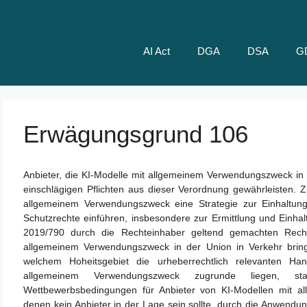
AI Act
DGA
DSA
G
Erwägungsgrund 106
Anbieter, die KI-Modelle mit allgemeinem Verwendungszweck in de
einschlägigen Pflichten aus dieser Verordnung gewährleisten. 
allgemeinem Verwendungszweck eine Strategie zur Einhaltun
Schutzrechte einführen, insbesondere zur Ermittlung und Einhal
2019/790 durch die Rechteinhaber geltend gemachten Rechts
allgemeinem Verwendungszweck in der Union in Verkehr bringt, 
welchem Hoheitsgebiet die urheberrechtlich relevanten Ha
allgemeinem Verwendungszweck zugrunde liegen, stat
Wettbewerbsbedingungen für Anbieter von KI-Modellen mit al
denen kein Anbieter in der Lage sein sollte, durch die Anwendun