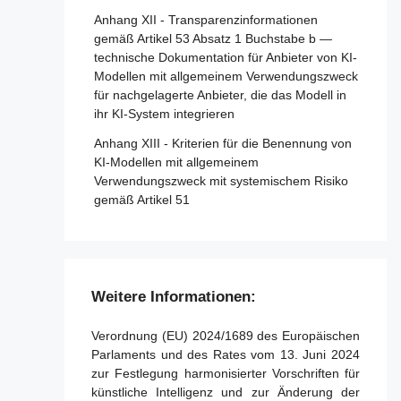
Anhang XII - Transparenzinformationen
Artikel 86 - Recht auf Erläuterung der
Artikel 34 - Operative Pflichten der
gemäß Artikel 53 Absatz 1 Buchstabe b —
Entscheidungsfindung im Einzelfall
notifizierten Stellen
technische Dokumentation für Anbieter von KI-
Artikel 87 - Meldung von Verstößen und
Artikel 35 - Identifizierungsnummern und
Modellen mit allgemeinem Verwendungszweck
Schutz von Hinweisgebern
Verzeichnisse notifizierter Stellen
für nachgelagerte Anbieter, die das Modell in
ihr KI-System integrieren
Artikel 36 - Änderungen der Notifizierungen
Abschnitt 5 - Aufsicht, Ermittlung,
Anhang XIII - Kriterien für die Benennung von
Durchsetzung und Überwachung in Bezug
Artikel 37 - Anfechtungen der Kompetenz
KI-Modellen mit allgemeinem
auf Anbieter von KI-Modellen mit
notifizierter Stellen
Verwendungszweck mit systemischem Risiko
allgemeinem Verwendungszweck
gemäß Artikel 51
Artikel 38 - Koordinierung der notifizierten
Artikel 88 - Durchsetzung der Pflichten der
Stellen
Anbieter von KI-Modellen mit allgemeinem
Artikel 39 - Konformitätsbewertungsstellen
Verwendungszweck
in Drittländern
Artikel 89 - Überwachungsmaßnahmen
Weitere Informationen:
Abschnitt 5 - Normen,
Artikel 90 - Warnungen des
Konformitätsbewertung, Bescheinigungen,
wissenschaftlichen Gremiums vor
Verordnung (EU) 2024/1689 des Europäischen
Registrierung
systemischen Risiken
Parlaments und des Rates vom 13. Juni 2024
zur Festlegung harmonisierter Vorschriften für
Artikel 40 - Harmonisierte Normen und
Artikel 91 - Befugnis zur Anforderung von
künstliche Intelligenz und zur Änderung der
Normungsdokumente
Dokumentation und Informationen