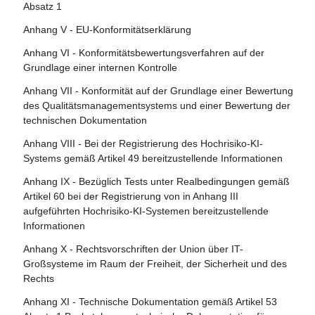
Artikel 110 - Änderung der Richtlinie (EU) 2020/1828
Absatz 1
Artikel 111 - Bereits in Verkehr gebrachte oder in Betrieb
Anhang V - EU-Konformitätserklärung
genommene KI-Systeme und bereits in Verkehr gebrachte
Anhang VI - Konformitätsbewertungsverfahren auf der
KI-Modelle mit allgemeinem Verwendungszweck
Grundlage einer internen Kontrolle
Artikel 112 - Bewertung und Überprüfung
Anhang VII - Konformität auf der Grundlage einer Bewertung
Artikel 113 - Inkrafttreten und Geltungsbeginn
des Qualitätsmanagementsystems und einer Bewertung der
technischen Dokumentation
Anhang VIII - Bei der Registrierung des Hochrisiko-KI-
Systems gemäß Artikel 49 bereitzustellende Informationen
Anhang IX - Bezüglich Tests unter Realbedingungen gemäß
Artikel 60 bei der Registrierung von in Anhang III
aufgeführten Hochrisiko-KI-Systemen bereitzustellende
Informationen
Anhang X - Rechtsvorschriften der Union über IT-
Großsysteme im Raum der Freiheit, der Sicherheit und des
Rechts
Anhang XI - Technische Dokumentation gemäß Artikel 53