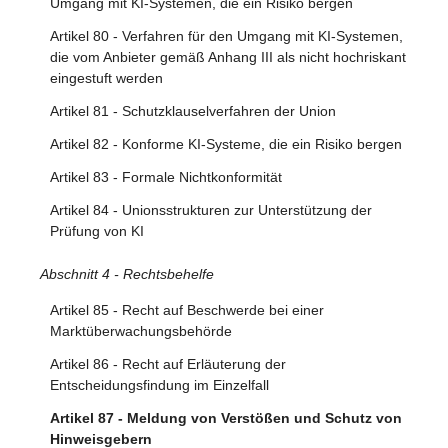
Umgang mit KI-Systemen, die ein Risiko bergen
Artikel 25 - Verantwortlichkeiten entlang der KI-
Artikel 80 - Verfahren für den Umgang mit KI-Systemen,
Wertschöpfungskette
die vom Anbieter gemäß Anhang III als nicht hochriskant
eingestuft werden
Artikel 26 - Pflichten der Betreiber von Hochrisiko-KI-
Systemen
Artikel 81 - Schutzklauselverfahren der Union
Artikel 27 - Grundrechte-Folgenabschätzung für
Artikel 82 - Konforme KI-Systeme, die ein Risiko bergen
Hochrisiko-KI-Systeme
Artikel 83 - Formale Nichtkonformität
Abschnitt 4 - Notifizierende Behörden und notifizierte
Artikel 84 - Unionsstrukturen zur Unterstützung der
Stellen
Prüfung von KI
Artikel 28 - Notifizierende Behörden
Abschnitt 4 - Rechtsbehelfe
Artikel 29 - Antrag einer Konformitätsbewertungsstelle auf
Artikel 85 - Recht auf Beschwerde bei einer
Notifizierung
Marktüberwachungsbehörde
Artikel 30 - Notifizierungsverfahren
Artikel 86 - Recht auf Erläuterung der
Artikel 31 - Anforderungen an notifizierte Stellen
Entscheidungsfindung im Einzelfall
Artikel 32 - Vermutung der Konformität mit den
Artikel 87 - Meldung von Verstößen und Schutz von
Anforderungen an notifizierte Stellen
Hinweisgebern