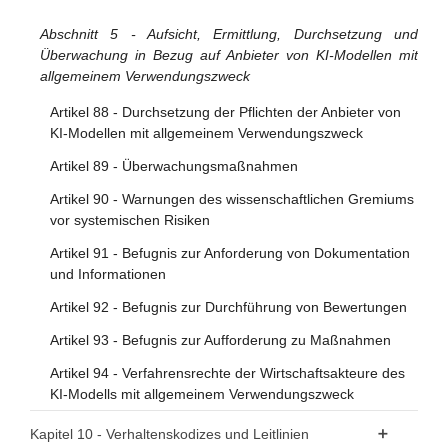
Artikel 33 - Zweigstellen notifizierter Stellen und Vergabe
Abschnitt 5 - Aufsicht, Ermittlung, Durchsetzung und
von Unteraufträgen
Überwachung in Bezug auf Anbieter von KI-Modellen mit
Artikel 34 - Operative Pflichten der notifizierten Stellen
allgemeinem Verwendungszweck
Artikel 35 - Identifizierungsnummern und Verzeichnisse
Artikel 88 - Durchsetzung der Pflichten der Anbieter von
notifizierter Stellen
KI-Modellen mit allgemeinem Verwendungszweck
Artikel 36 - Änderungen der Notifizierungen
Artikel 89 - Überwachungsmaßnahmen
Artikel 37 - Anfechtungen der Kompetenz notifizierter
Artikel 90 - Warnungen des wissenschaftlichen Gremiums
Stellen
vor systemischen Risiken
Artikel 38 - Koordinierung der notifizierten Stellen
Artikel 91 - Befugnis zur Anforderung von Dokumentation
und Informationen
Artikel 39 - Konformitätsbewertungsstellen in Drittländern
Artikel 92 - Befugnis zur Durchführung von Bewertungen
Abschnitt 5 - Normen, Konformitätsbewertung,
Artikel 93 - Befugnis zur Aufforderung zu Maßnahmen
Bescheinigungen, Registrierung
Artikel 94 - Verfahrensrechte der Wirtschaftsakteure des
Artikel 40 - Harmonisierte Normen und
KI-Modells mit allgemeinem Verwendungszweck
Normungsdokumente
Artikel 41 - Gemeinsame Spezifikationen
Kapitel 10 - Verhaltenskodizes und Leitlinien