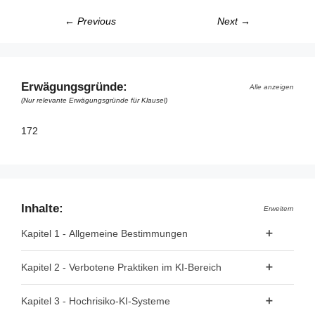
← Previous
Next →
Erwägungsgründe:
Alle anzeigen
(Nur relevante Erwägungsgründe für Klausel)
172
Inhalte:
Erweitern
Kapitel 1 - Allgemeine Bestimmungen
Artikel 1 - Gegenstand
Kapitel 2 - Verbotene Praktiken im KI-Bereich
Artikel 2 - Anwendungsbereich
Artikel 5 - Verbotene Praktiken im KI-Bereich
Kapitel 3 - Hochrisiko-KI-Systeme
Artikel 3 - Begriffsbestimmungen