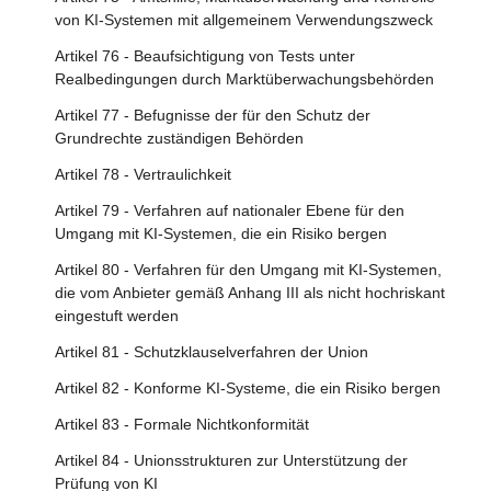
Artikel 19 - Automatisch erzeugte Protokolle
von KI-Systemen mit allgemeinem Verwendungszweck
Artikel 20 - Korrekturmaßnahmen und Informationspflicht
Artikel 76 - Beaufsichtigung von Tests unter
Artikel 21 - Zusammenarbeit mit den zuständigen
Realbedingungen durch Marktüberwachungsbehörden
Behörden
Artikel 77 - Befugnisse der für den Schutz der
Artikel 22 - Bevollmächtigte der Anbieter von Hochrisiko-
Grundrechte zuständigen Behörden
KI-Systemen
Artikel 78 - Vertraulichkeit
Artikel 23 - Pflichten der Einführer
Artikel 79 - Verfahren auf nationaler Ebene für den
Artikel 24 - Pflichten der Händler
Umgang mit KI-Systemen, die ein Risiko bergen
Artikel 25 - Verantwortlichkeiten entlang der KI-
Artikel 80 - Verfahren für den Umgang mit KI-Systemen,
Wertschöpfungskette
die vom Anbieter gemäß Anhang III als nicht hochriskant
eingestuft werden
Artikel 26 - Pflichten der Betreiber von Hochrisiko-KI-
Systemen
Artikel 81 - Schutzklauselverfahren der Union
Artikel 27 - Grundrechte-Folgenabschätzung für
Artikel 82 - Konforme KI-Systeme, die ein Risiko bergen
Hochrisiko-KI-Systeme
Artikel 83 - Formale Nichtkonformität
Abschnitt 4 - Notifizierende Behörden und notifizierte
Artikel 84 - Unionsstrukturen zur Unterstützung der
Stellen
Prüfung von KI