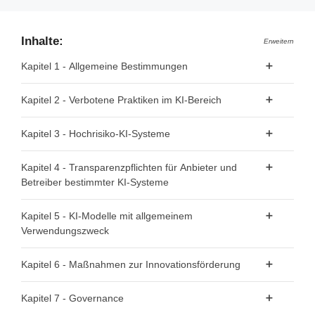
Inhalte:
Erweitern
Kapitel 1 - Allgemeine Bestimmungen
Artikel 1 - Gegenstand
Kapitel 2 - Verbotene Praktiken im KI-Bereich
Artikel 2 - Anwendungsbereich
Artikel 5 - Verbotene Praktiken im KI-Bereich
Kapitel 3 - Hochrisiko-KI-Systeme
Artikel 3 - Begriffsbestimmungen
Artikel 4 - KI-Kompetenz
Abschnitt 1 - Einstufung von KI-Systemen als Hochrisiko-KI-
Kapitel 4 - Transparenzpflichten für Anbieter und
Systeme
Betreiber bestimmter KI-Systeme
Artikel 6 - Einstufungsvorschriften für Hochrisiko-KI-
Artikel 50 - Transparenzpflichten für Anbieter und
Kapitel 5 - KI-Modelle mit allgemeinem
Systeme
Betreiber bestimmter KI-Systeme
Verwendungszweck
Artikel 7 - Änderungen des Anhangs III
Abschnitt 1 - Einstufungsvorschriften
Kapitel 6 - Maßnahmen zur Innovationsförderung
Abschnitt 2 - Anforderungen an Hochrisiko-KI-Systeme
Artikel 51 - Einstufung von KI-Modellen mit allgemeinem
Artikel 57 - KI-Reallabore
Kapitel 7 - Governance
Artikel 8 - Einhaltung der Anforderungen
Verwendungszweck als KI-Modelle mit allgemeinem