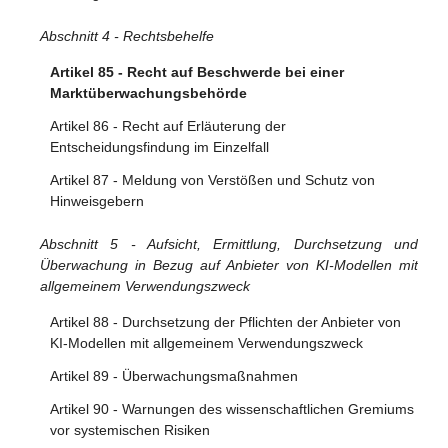
Artikel 28 - Notifizierende Behörden
Abschnitt 4 - Rechtsbehelfe
Artikel 29 - Antrag einer Konformitätsbewertungsstelle auf
Artikel 85 - Recht auf Beschwerde bei einer
Notifizierung
Marktüberwachungsbehörde
Artikel 30 - Notifizierungsverfahren
Artikel 86 - Recht auf Erläuterung der
Artikel 31 - Anforderungen an notifizierte Stellen
Entscheidungsfindung im Einzelfall
Artikel 32 - Vermutung der Konformität mit den
Artikel 87 - Meldung von Verstößen und Schutz von
Anforderungen an notifizierte Stellen
Hinweisgebern
Artikel 33 - Zweigstellen notifizierter Stellen und Vergabe
Abschnitt 5 - Aufsicht, Ermittlung, Durchsetzung und
von Unteraufträgen
Überwachung in Bezug auf Anbieter von KI-Modellen mit
Artikel 34 - Operative Pflichten der notifizierten Stellen
allgemeinem Verwendungszweck
Artikel 35 - Identifizierungsnummern und Verzeichnisse
Artikel 88 - Durchsetzung der Pflichten der Anbieter von
notifizierter Stellen
KI-Modellen mit allgemeinem Verwendungszweck
Artikel 36 - Änderungen der Notifizierungen
Artikel 89 - Überwachungsmaßnahmen
Artikel 37 - Anfechtungen der Kompetenz notifizierter
Artikel 90 - Warnungen des wissenschaftlichen Gremiums
Stellen
vor systemischen Risiken