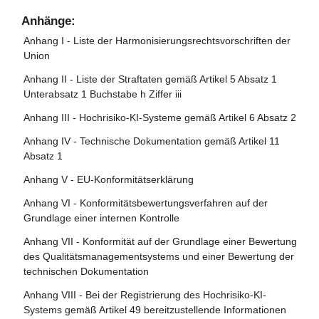
allgemeinem Verwendungszweck
Artikel 104 - Änderung der Verordnung (EU) Nr. 168/2013
Artikel 48 - CE-Kennzeichnung
Anhänge:
Artikel 105 - Änderung der Richtlinie 2014/90/EU
Artikel 49 - Registrierung
Anhang I - Liste der Harmonisierungsrechtsvorschriften der
Union
Artikel 106 - Änderung der Richtlinie (EU) 2016/797
Anhang II - Liste der Straftaten gemäß Artikel 5 Absatz 1
Artikel 107 - Änderung der Verordnung (EU) 2018/858
Unterabsatz 1 Buchstabe h Ziffer iii
Artikel 108 - Änderungen der Verordnung (EU) 2018/1139
Anhang III - Hochrisiko-KI-Systeme gemäß Artikel 6 Absatz 2
Artikel 109 - Änderung der Verordnung (EU) 2019/2144
Anhang IV - Technische Dokumentation gemäß Artikel 11
Artikel 110 - Änderung der Richtlinie (EU) 2020/1828
Absatz 1
Artikel 111 - Bereits in Verkehr gebrachte oder in Betrieb
Anhang V - EU-Konformitätserklärung
genommene KI-Systeme und bereits in Verkehr gebrachte
Anhang VI - Konformitätsbewertungsverfahren auf der
KI-Modelle mit allgemeinem Verwendungszweck
Grundlage einer internen Kontrolle
Artikel 112 - Bewertung und Überprüfung
Anhang VII - Konformität auf der Grundlage einer Bewertung
Artikel 113 - Inkrafttreten und Geltungsbeginn
des Qualitätsmanagementsystems und einer Bewertung der
technischen Dokumentation
Anhang VIII - Bei der Registrierung des Hochrisiko-KI-
Systems gemäß Artikel 49 bereitzustellende Informationen