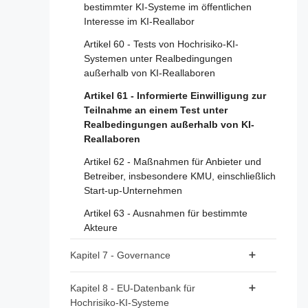
Artikel 12 - Aufzeichnungspflichten
bestimmter KI-Systeme im öffentlichen
Abschnitt 2 - Pflichten für Anbieter von KI-
Interesse im KI-Reallabor
Modellen mit allgemeinem
Artikel 13 - Transparenz und Bereitstellung
Verwendungszweck
von Informationen für die Betreiber
Artikel 60 - Tests von Hochrisiko-KI-
Systemen unter Realbedingungen
Artikel 14 - Menschliche Aufsicht
Artikel 53 - Pflichten für Anbieter von KI-
außerhalb von KI-Reallaboren
Modellen mit allgemeinem
Artikel 15 - Genauigkeit, Robustheit und
Verwendungszweck
Artikel 61 - Informierte Einwilligung zur
Cybersicherheit
Teilnahme an einem Test unter
Artikel 54 - Bevollmächtigte der Anbieter von
Realbedingungen außerhalb von KI-
Abschnitt 3 - Pflichten der Anbieter und
KI-Modellen mit allgemeinem
Reallaboren
Betreiber von Hochrisiko-KI-Systemen und
Verwendungszweck
anderer Beteiligter
Artikel 62 - Maßnahmen für Anbieter und
Abschnitt 3 - Pflichten der Anbieter von KI-
Betreiber, insbesondere KMU, einschließlich
Artikel 16 - Pflichten der Anbieter von
Modellen mit allgemeinem
Start-up-Unternehmen
Hochrisiko-KI-Systemen
Verwendungszweck mit systemischem Risiko
Artikel 63 - Ausnahmen für bestimmte
Artikel 17 - Qualitätsmanagementsystem
Akteure
Artikel 55 - Pflichten der Anbieter von KI-
Artikel 18 - Aufbewahrung der
Modellen mit allgemeinem
Kapitel 7 - Governance
Dokumentation
Verwendungszweck mit systemischem
Risiko
Artikel 19 - Automatisch erzeugte Protokolle
Abschnitt 1 - Governance auf Unionsebene
Kapitel 8 - EU-Datenbank für
Abschnitt 4 - Praxisleitfäden
Hochrisiko-KI-Systeme
Artikel 20 - Korrekturmaßnahmen und