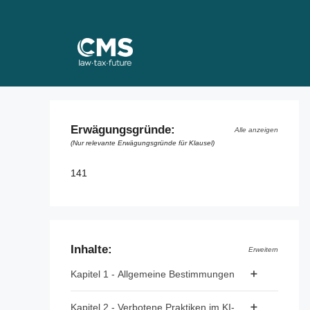
Skip
to
content
Erwägungsgründe:
Alle anzeigen
(Nur relevante Erwägungsgründe für Klausel)
141
Inhalte:
Erweitern
Kapitel 1 - Allgemeine Bestimmungen
Artikel 1 - Gegenstand
Kapitel 2 - Verbotene Praktiken im KI-