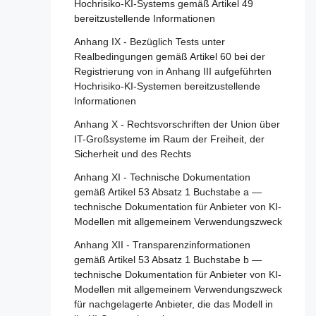
Anhang III als nicht hochriskant eingestuft
Hochrisiko-KI-Systems gemäß Artikel 49
und bereits in Verkehr gebrachte KI-Modelle
Artikel 37 - Anfechtungen der Kompetenz
werden
bereitzustellende Informationen
mit allgemeinem Verwendungszweck
notifizierter Stellen
Artikel 81 - Schutzklauselverfahren der
Anhang IX - Bezüglich Tests unter
Artikel 112 - Bewertung und Überprüfung
Artikel 38 - Koordinierung der notifizierten
Union
Realbedingungen gemäß Artikel 60 bei der
Stellen
Artikel 113 - Inkrafttreten und
Registrierung von in Anhang III aufgeführten
Artikel 82 - Konforme KI-Systeme, die ein
Geltungsbeginn
Hochrisiko-KI-Systemen bereitzustellende
Artikel 39 - Konformitätsbewertungsstellen
Risiko bergen
Informationen
in Drittländern
Artikel 83 - Formale Nichtkonformität
Anhang X - Rechtsvorschriften der Union über
Abschnitt 5 - Normen,
Artikel 84 - Unionsstrukturen zur
IT-Großsysteme im Raum der Freiheit, der
Konformitätsbewertung, Bescheinigungen,
Unterstützung der Prüfung von KI
Sicherheit und des Rechts
Registrierung
Anhang XI - Technische Dokumentation
Abschnitt 4 - Rechtsbehelfe
Artikel 40 - Harmonisierte Normen und
gemäß Artikel 53 Absatz 1 Buchstabe a —
Normungsdokumente
technische Dokumentation für Anbieter von KI-
Artikel 85 - Recht auf Beschwerde bei einer
Modellen mit allgemeinem Verwendungszweck
Marktüberwachungsbehörde
Artikel 41 - Gemeinsame Spezifikationen
Anhang XII - Transparenzinformationen
Artikel 86 - Recht auf Erläuterung der
Artikel 42 - Vermutung der Konformität mit
gemäß Artikel 53 Absatz 1 Buchstabe b —
Entscheidungsfindung im Einzelfall
bestimmten Anforderungen
technische Dokumentation für Anbieter von KI-
Artikel 87 - Meldung von Verstößen und
Artikel 43 - Konformitätsbewertung
Modellen mit allgemeinem Verwendungszweck
Schutz von Hinweisgebern
für nachgelagerte Anbieter, die das Modell in
Artikel 44 - Bescheinigungen