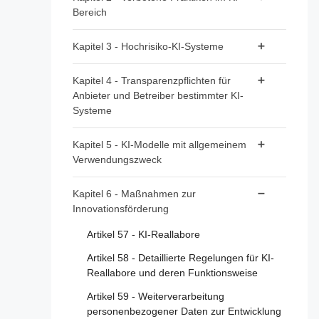
Bereich
Artikel 2 - Anwendungsbereich
Artikel 3 - Begriffsbestimmungen
Artikel 5 - Verbotene Praktiken im KI-
Kapitel 3 - Hochrisiko-KI-Systeme
Bereich
Artikel 4 - KI-Kompetenz
Abschnitt 1 - Einstufung von KI-Systemen als
Kapitel 4 - Transparenzpflichten für
Hochrisiko-KI-Systeme
Anbieter und Betreiber bestimmter KI-
Systeme
Artikel 6 - Einstufungsvorschriften für
Hochrisiko-KI-Systeme
Artikel 50 - Transparenzpflichten für
Kapitel 5 - KI-Modelle mit allgemeinem
Anbieter und Betreiber bestimmter KI-
Artikel 7 - Änderungen des Anhangs III
Verwendungszweck
Systeme
Abschnitt 2 - Anforderungen an Hochrisiko-KI-
Abschnitt 1 - Einstufungsvorschriften
Kapitel 6 - Maßnahmen zur
Systeme
Innovationsförderung
Artikel 51 - Einstufung von KI-Modellen mit
Artikel 8 - Einhaltung der Anforderungen
allgemeinem Verwendungszweck als KI-
Artikel 57 - KI-Reallabore
Modelle mit allgemeinem
Artikel 9 - Risikomanagementsystem
Artikel 58 - Detaillierte Regelungen für KI-
Verwendungszweck mit systemischem
Reallabore und deren Funktionsweise
Artikel 10 - Daten und Daten-Governance
Risiko
Artikel 59 - Weiterverarbeitung
Artikel 11 - Technische Dokumentation
Artikel 52 - Verfahren
personenbezogener Daten zur Entwicklung