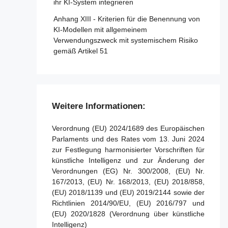
ihr KI-System integrieren
Abschnitt 5 - Aufsicht, Ermittlung,
Artikel 45 - Informationspflichten der
Anhang XIII - Kriterien für die Benennung von
Durchsetzung und Überwachung in Bezug
notifizierten Stellen
KI-Modellen mit allgemeinem
auf Anbieter von KI-Modellen mit
Verwendungszweck mit systemischem Risiko
Artikel 46 - Ausnahme vom
allgemeinem Verwendungszweck
gemäß Artikel 51
Konformitätsbewertungsverfahren
Artikel 88 - Durchsetzung der Pflichten der
Artikel 47 - EU-Konformitätserklärung
Anbieter von KI-Modellen mit allgemeinem
Verwendungszweck
Artikel 48 - CE-Kennzeichnung
Artikel 89 - Überwachungsmaßnahmen
Artikel 49 - Registrierung
Weitere Informationen:
Artikel 90 - Warnungen des
wissenschaftlichen Gremiums vor
Verordnung (EU) 2024/1689 des Europäischen
systemischen Risiken
Parlaments und des Rates vom 13. Juni 2024
zur Festlegung harmonisierter Vorschriften für
Artikel 91 - Befugnis zur Anforderung von
künstliche Intelligenz und zur Änderung der
Dokumentation und Informationen
Verordnungen (EG) Nr. 300/2008, (EU) Nr.
Artikel 92 - Befugnis zur Durchführung von
167/2013, (EU) Nr. 168/2013, (EU) 2018/858,
Bewertungen
(EU) 2018/1139 und (EU) 2019/2144 sowie der
Richtlinien 2014/90/EU, (EU) 2016/797 und
Artikel 93 - Befugnis zur Aufforderung zu
(EU) 2020/1828 (Verordnung über künstliche
Maßnahmen
Intelligenz)