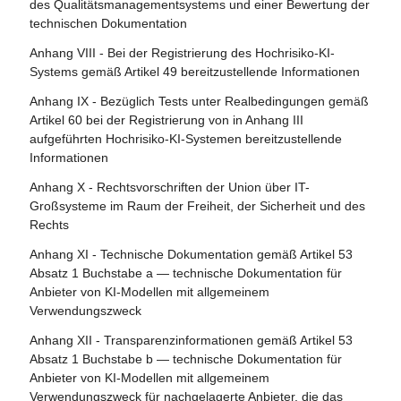
Artikel 113 - Inkrafttreten und Geltungsbeginn
des Qualitätsmanagementsystems und einer Bewertung der
Artikel 81 - Schutzklauselverfahren der Union
technischen Dokumentation
Artikel 82 - Konforme KI-Systeme, die ein Risiko bergen
Anhang VIII - Bei der Registrierung des Hochrisiko-KI-
Systems gemäß Artikel 49 bereitzustellende Informationen
Artikel 83 - Formale Nichtkonformität
Anhang IX - Bezüglich Tests unter Realbedingungen gemäß
Artikel 84 - Unionsstrukturen zur Unterstützung der
Artikel 60 bei der Registrierung von in Anhang III
Prüfung von KI
aufgeführten Hochrisiko-KI-Systemen bereitzustellende
Informationen
Abschnitt 4 - Rechtsbehelfe
Anhang X - Rechtsvorschriften der Union über IT-
Artikel 85 - Recht auf Beschwerde bei einer
Großsysteme im Raum der Freiheit, der Sicherheit und des
Marktüberwachungsbehörde
Rechts
Artikel 86 - Recht auf Erläuterung der
Anhang XI - Technische Dokumentation gemäß Artikel 53
Entscheidungsfindung im Einzelfall
Absatz 1 Buchstabe a — technische Dokumentation für
Anbieter von KI-Modellen mit allgemeinem
Artikel 87 - Meldung von Verstößen und Schutz von
Verwendungszweck
Hinweisgebern
Anhang XII - Transparenzinformationen gemäß Artikel 53
Abschnitt 5 - Aufsicht, Ermittlung, Durchsetzung und
Absatz 1 Buchstabe b — technische Dokumentation für
Überwachung in Bezug auf Anbieter von KI-Modellen mit
Anbieter von KI-Modellen mit allgemeinem
allgemeinem Verwendungszweck
Verwendungszweck für nachgelagerte Anbieter, die das