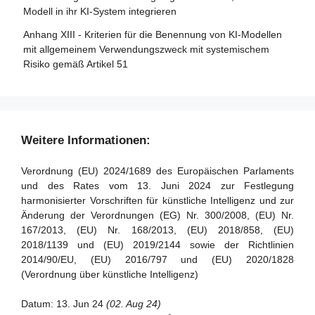
Modell in ihr KI-System integrieren
Artikel 88 - Durchsetzung der Pflichten der Anbieter von
KI-Modellen mit allgemeinem Verwendungszweck
Anhang XIII - Kriterien für die Benennung von KI-Modellen
mit allgemeinem Verwendungszweck mit systemischem
Artikel 89 - Überwachungsmaßnahmen
Risiko gemäß Artikel 51
Artikel 90 - Warnungen des wissenschaftlichen Gremiums
vor systemischen Risiken
Artikel 91 - Befugnis zur Anforderung von Dokumentation
und Informationen
Weitere Informationen:
Artikel 92 - Befugnis zur Durchführung von Bewertungen
Verordnung (EU) 2024/1689 des Europäischen Parlaments
Artikel 93 - Befugnis zur Aufforderung zu Maßnahmen
und des Rates vom 13. Juni 2024 zur Festlegung
harmonisierter Vorschriften für künstliche Intelligenz und zur
Artikel 94 - Verfahrensrechte der Wirtschaftsakteure des
Änderung der Verordnungen (EG) Nr. 300/2008, (EU) Nr.
KI-Modells mit allgemeinem Verwendungszweck
167/2013, (EU) Nr. 168/2013, (EU) 2018/858, (EU)
2018/1139 und (EU) 2019/2144 sowie der Richtlinien
2014/90/EU, (EU) 2016/797 und (EU) 2020/1828
(Verordnung über künstliche Intelligenz)
Datum:
13. Jun 24
(02. Aug 24)