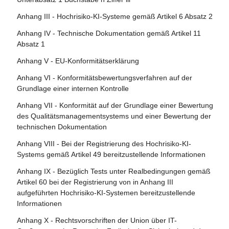
Marktüberwachungsbehörde
Artikel 30 - Notifizierungsverfahren
Anhang III - Hochrisiko-KI-Systeme gemäß Artikel 6 Absatz 2
Artikel 86 - Recht auf Erläuterung der
Artikel 31 - Anforderungen an notifizierte Stellen
Anhang IV - Technische Dokumentation gemäß Artikel 11
Entscheidungsfindung im Einzelfall
Absatz 1
Artikel 32 - Vermutung der Konformität mit den
Artikel 87 - Meldung von Verstößen und Schutz von
Anforderungen an notifizierte Stellen
Anhang V - EU-Konformitätserklärung
Hinweisgebern
Artikel 33 - Zweigstellen notifizierter Stellen und Vergabe
Anhang VI - Konformitätsbewertungsverfahren auf der
Abschnitt 5 - Aufsicht, Ermittlung, Durchsetzung und
von Unteraufträgen
Grundlage einer internen Kontrolle
Überwachung in Bezug auf Anbieter von KI-Modellen mit
Artikel 34 - Operative Pflichten der notifizierten Stellen
allgemeinem Verwendungszweck
Anhang VII - Konformität auf der Grundlage einer Bewertung
des Qualitätsmanagementsystems und einer Bewertung der
Artikel 35 - Identifizierungsnummern und Verzeichnisse
Artikel 88 - Durchsetzung der Pflichten der Anbieter von
technischen Dokumentation
notifizierter Stellen
KI-Modellen mit allgemeinem Verwendungszweck
Anhang VIII - Bei der Registrierung des Hochrisiko-KI-
Artikel 36 - Änderungen der Notifizierungen
Artikel 89 - Überwachungsmaßnahmen
Systems gemäß Artikel 49 bereitzustellende Informationen
Artikel 37 - Anfechtungen der Kompetenz notifizierter
Artikel 90 - Warnungen des wissenschaftlichen Gremiums
Anhang IX - Bezüglich Tests unter Realbedingungen gemäß
Stellen
vor systemischen Risiken
Artikel 60 bei der Registrierung von in Anhang III
Artikel 38 - Koordinierung der notifizierten Stellen
aufgeführten Hochrisiko-KI-Systemen bereitzustellende
Artikel 91 - Befugnis zur Anforderung von Dokumentation
Informationen
und Informationen
Artikel 39 - Konformitätsbewertungsstellen in Drittländern
Anhang X - Rechtsvorschriften der Union über IT-
Artikel 92 - Befugnis zur Durchführung von Bewertungen