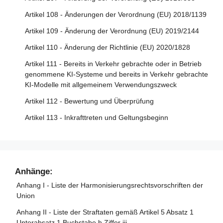
Behörden
Artikel 77 - Befugnisse der für den Schutz der
Artikel 108 - Änderungen der Verordnung (EU) 2018/1139
Artikel 22 - Bevollmächtigte der Anbieter von Hochrisiko-
Grundrechte zuständigen Behörden
KI-Systemen
Artikel 109 - Änderung der Verordnung (EU) 2019/2144
Artikel 78 - Vertraulichkeit
Artikel 23 - Pflichten der Einführer
Artikel 110 - Änderung der Richtlinie (EU) 2020/1828
Artikel 79 - Verfahren auf nationaler Ebene für den
Artikel 24 - Pflichten der Händler
Artikel 111 - Bereits in Verkehr gebrachte oder in Betrieb
Umgang mit KI-Systemen, die ein Risiko bergen
genommene KI-Systeme und bereits in Verkehr gebrachte
Artikel 25 - Verantwortlichkeiten entlang der KI-
Artikel 80 - Verfahren für den Umgang mit KI-Systemen,
KI-Modelle mit allgemeinem Verwendungszweck
Wertschöpfungskette
die vom Anbieter gemäß Anhang III als nicht hochriskant
Artikel 112 - Bewertung und Überprüfung
eingestuft werden
Artikel 26 - Pflichten der Betreiber von Hochrisiko-KI-
Systemen
Artikel 113 - Inkrafttreten und Geltungsbeginn
Artikel 81 - Schutzklauselverfahren der Union
Artikel 27 - Grundrechte-Folgenabschätzung für
Artikel 82 - Konforme KI-Systeme, die ein Risiko bergen
Hochrisiko-KI-Systeme
Artikel 83 - Formale Nichtkonformität
Abschnitt 4 - Notifizierende Behörden und notifizierte
Artikel 84 - Unionsstrukturen zur Unterstützung der
Anhänge:
Stellen
Prüfung von KI
Anhang I - Liste der Harmonisierungsrechtsvorschriften der
Artikel 28 - Notifizierende Behörden
Union
Abschnitt 4 - Rechtsbehelfe
Artikel 29 - Antrag einer Konformitätsbewertungsstelle auf
Anhang II - Liste der Straftaten gemäß Artikel 5 Absatz 1
Notifizierung
Artikel 85 - Recht auf Beschwerde bei einer
Unterabsatz 1 Buchstabe h Ziffer iii