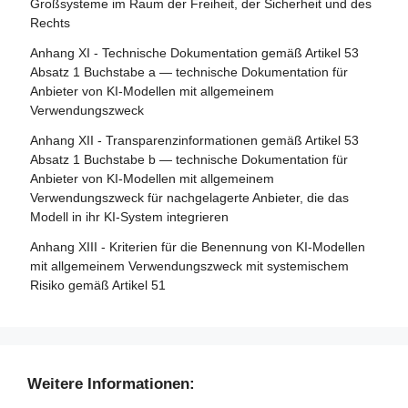
Abschnitt 5 - Normen, Konformitätsbewertung,
Großsysteme im Raum der Freiheit, der Sicherheit und des
Bescheinigungen, Registrierung
Artikel 93 - Befugnis zur Aufforderung zu Maßnahmen
Rechts
Artikel 94 - Verfahrensrechte der Wirtschaftsakteure des
Artikel 40 - Harmonisierte Normen und
Anhang XI - Technische Dokumentation gemäß Artikel 53
KI-Modells mit allgemeinem Verwendungszweck
Normungsdokumente
Absatz 1 Buchstabe a — technische Dokumentation für
Anbieter von KI-Modellen mit allgemeinem
Artikel 41 - Gemeinsame Spezifikationen
Verwendungszweck
Artikel 42 - Vermutung der Konformität mit bestimmten
Anhang XII - Transparenzinformationen gemäß Artikel 53
Anforderungen
Absatz 1 Buchstabe b — technische Dokumentation für
Anbieter von KI-Modellen mit allgemeinem
Artikel 43 - Konformitätsbewertung
Verwendungszweck für nachgelagerte Anbieter, die das
Artikel 44 - Bescheinigungen
Modell in ihr KI-System integrieren
Artikel 45 - Informationspflichten der notifizierten Stellen
Anhang XIII - Kriterien für die Benennung von KI-Modellen
mit allgemeinem Verwendungszweck mit systemischem
Artikel 46 - Ausnahme vom
Risiko gemäß Artikel 51
Konformitätsbewertungsverfahren
Artikel 47 - EU-Konformitätserklärung
Artikel 48 - CE-Kennzeichnung
Artikel 49 - Registrierung
Weitere Informationen: